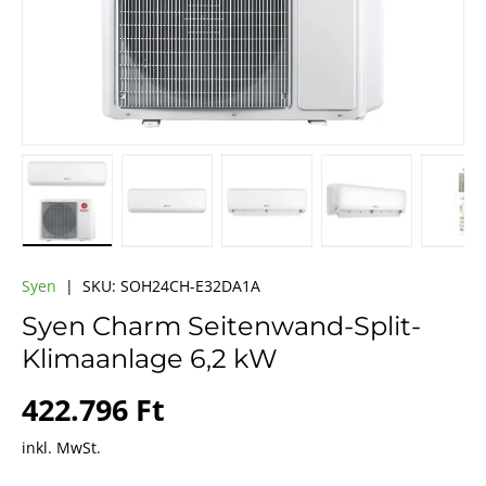
Bild 1 in Galerieansicht laden
Bild 2 in Galerieansicht laden
Bild 3 in Galerieansicht la
Bild 4 in Galer
Bi
Syen
|
SKU:
SOH24CH-E32DA1A
Syen Charm Seitenwand-Split-
Klimaanlage 6,2 kW
Normaler Preis
422.796 Ft
inkl. MwSt.