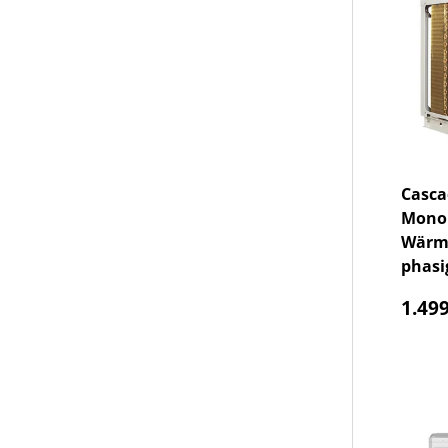
Casca
Monob
Wärme
phasi
Norm
1.499