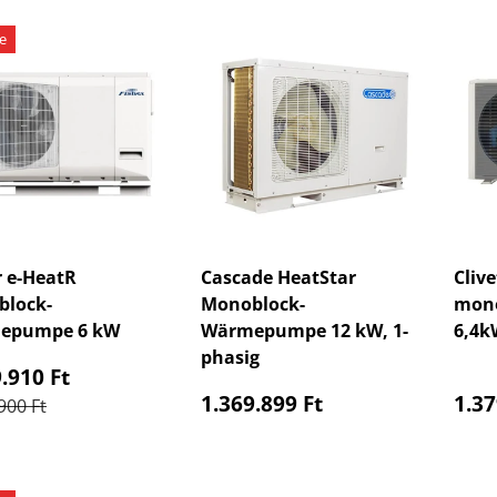
e
r e-HeatR
Cascade HeatStar
Cliv
lock-
Monoblock-
mono
epumpe 6 kW
Wärmepumpe 12 kW, 1-
6,4k
phasig
aufspreis
.910 Ft
Normaler Preis
Nor
1.369.899 Ft
1.37
ler Preis
900 Ft