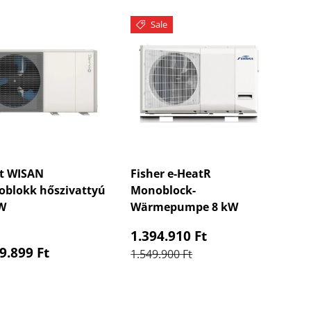
Sale
et WISAN
Fisher e-HeatR
blokk hőszivattyú
Monoblock-
W
Wärmepumpe 8 kW
Verkaufspreis
1.394.910 Ft
maler Preis
9.899 Ft
Normaler Preis
1.549.900 Ft