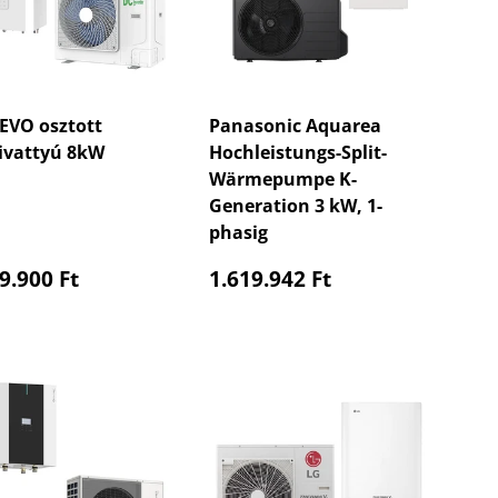
EVO osztott
Panasonic Aquarea
ivattyú 8kW
Hochleistungs-Split-
Wärmepumpe K-
Generation 3 kW, 1-
phasig
maler Preis
Normaler Preis
9.900 Ft
1.619.942 Ft