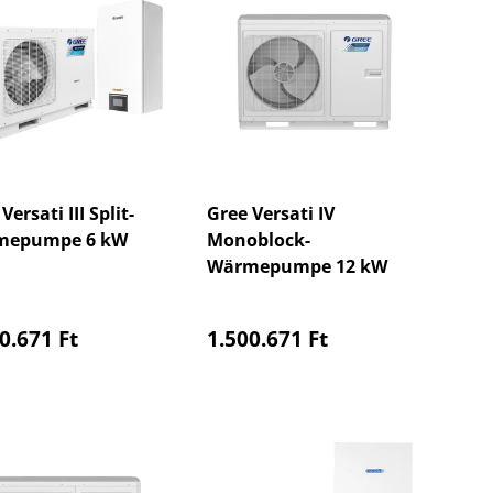
Versati III Split-
Gree Versati IV
mepumpe 6 kW
Monoblock-
Wärmepumpe 12 kW
maler Preis
Normaler Preis
0.671 Ft
1.500.671 Ft