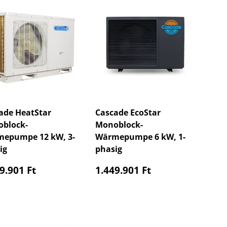
ade HeatStar
Cascade EcoStar
block-
Monoblock-
epumpe 12 kW, 3-
Wärmepumpe 6 kW, 1-
ig
phasig
maler Preis
Normaler Preis
9.901 Ft
1.449.901 Ft