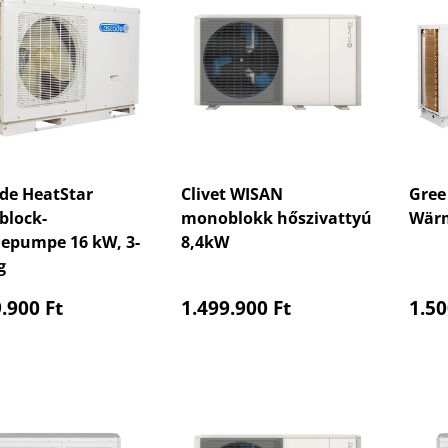
de HeatStar
Clivet WISAN
Gree 
lock-
monoblokk hőszivattyú
Wär
pumpe 16 kW, 3-
8,4kW
g
aler Preis
Normaler Preis
Nor
.900 Ft
1.499.900 Ft
1.50