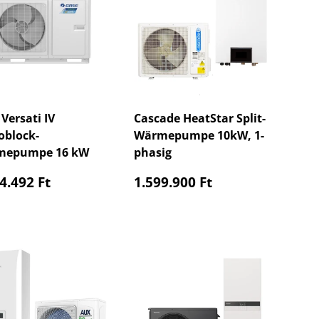
Versati IV
Cascade HeatStar Split-
block-
Wärmepumpe 10kW, 1-
mepumpe 16 kW
phasig
maler Preis
Normaler Preis
4.492 Ft
1.599.900 Ft