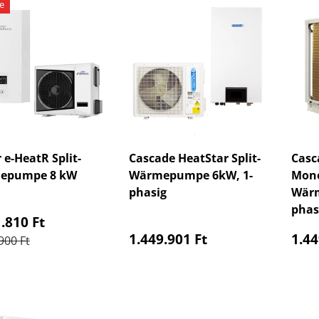
e
 e-HeatR Split-
Cascade HeatStar Split-
Casc
epumpe 8 kW
Wärmepumpe 6kW, 1-
Mono
phasig
Wärm
phas
aufspreis
.810 Ft
Normaler Preis
Nor
1.449.901 Ft
1.44
ler Preis
900 Ft