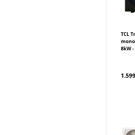
TCL T
monob
8kW - 
Norm
1.599