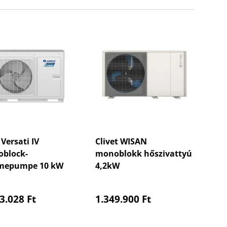
Versati IV
Clivet WISAN
block-
monoblokk hőszivattyú
mepumpe 10 kW
4,2kW
maler Preis
Normaler Preis
3.028 Ft
1.349.900 Ft