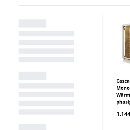
Casca
Monob
Wärm
phasi
Norm
1.144