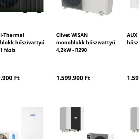
ri-Thermal
Clivet WISAN
AUX 
lokk hőszivattyú
monoblokk hőszivattyú
hősz
1 fázis
4,2kW - R290
aler Preis
Normaler Preis
Nor
.900 Ft
1.599.900 Ft
1.59