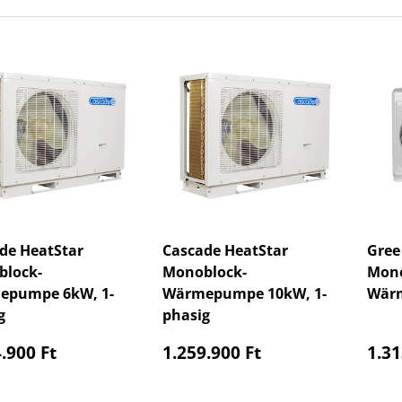
de HeatStar
Cascade HeatStar
Gree 
lock-
Monoblock-
Mono
epumpe 6kW, 1-
Wärmepumpe 10kW, 1-
Wär
g
phasig
aler Preis
Normaler Preis
Nor
.900 Ft
1.259.900 Ft
1.31