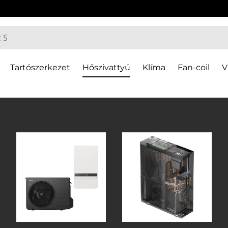
Tartószerkezet
Hőszivattyú
Klíma
Fan-coil
V