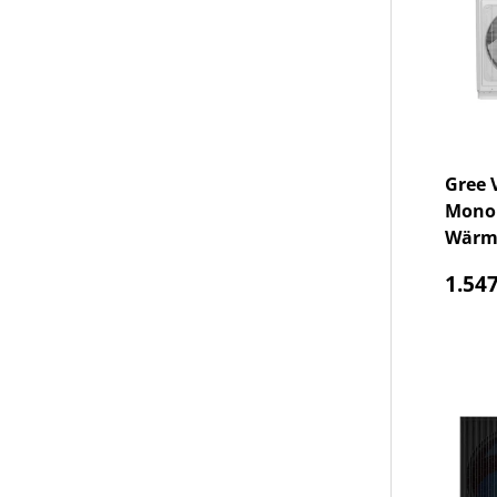
Gree V
Monob
Wärm
Norm
1.547