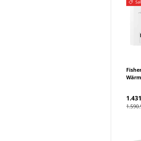
Sal
Fisher
Wärm
Verk
1.431
Norma
1.590.