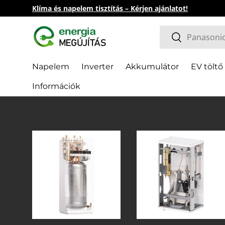
Klíma és napelem tisztítás – Kérjen ajánlatot!
Direkt zum Inhalt
Suchen
Suchen
Napelem
Inverter
Akkumulátor
EV töltő
Információk