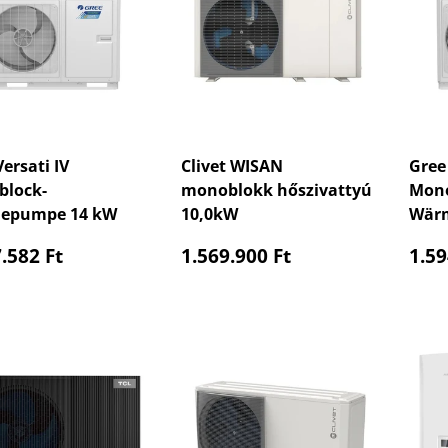
ersati IV
Clivet WISAN
Gree 
lock-
monoblokk hőszivattyú
Mono
epumpe 14 kW
10,0kW
Wär
aler Preis
Normaler Preis
Nor
.582 Ft
1.569.900 Ft
1.59