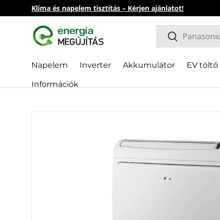
Klíma és napelem tisztítás – Kérjen ajánlatot!
Direkt zum Inhalt
Suchen
Suchen
Napelem
Inverter
Akkumulátor
EV töltő
Információk
Zu Produktinformationen springen