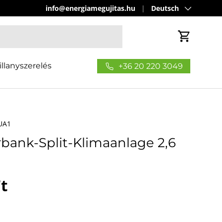
Sprache
info@energiamegujitas.hu
Deutsch
Einkaufs
illanyszerelés
+36 20 220 3049
UA1
bank-Split-Klimaanlage 2,6
 Preis
t