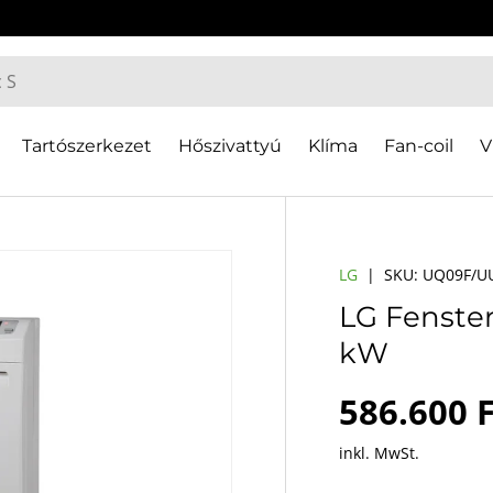
Tartószerkezet
Hőszivattyú
Klíma
Fan-coil
V
LG
|
SKU:
UQ09F/U
LG Fenster
kW
Normaler
586.600 F
inkl. MwSt.