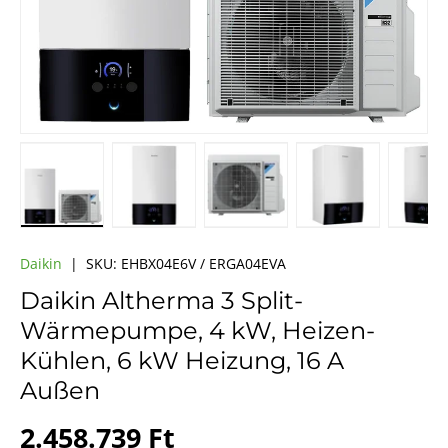
Bild 1 in Galerieansicht laden
Bild 2 in Galerieansicht laden
Bild 3 in Galerieansicht la
Bild 4 in Galer
Bi
Daikin
|
SKU:
EHBX04E6V / ERGA04EVA
Daikin Altherma 3 Split-
Wärmepumpe, 4 kW, Heizen-
Kühlen, 6 kW Heizung, 16 A
Außen
Normaler Preis
2.458.739 Ft