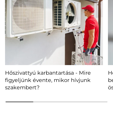
Hőszivattyú karbantartása - Mire
H
figyeljünk évente, mikor hívjunk
b
szakembert?
ö