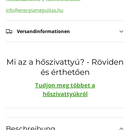
info@energiamegujitas.hu
Versandinformationen
Mi az a hőszivattyú? - Röviden
és érthetően
Tudjon meg többet a
hőszivattyúkról
Beschreibung