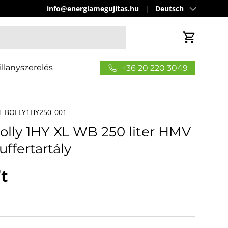
Sprache
info@energiamegujitas.hu
Deutsch
Einkaufs
illanyszerelés
+36 20 220 3049
_BOLLY1HY250_001
Bolly 1HY XL WB 250 liter HMV
puffertartály
 Preis
t