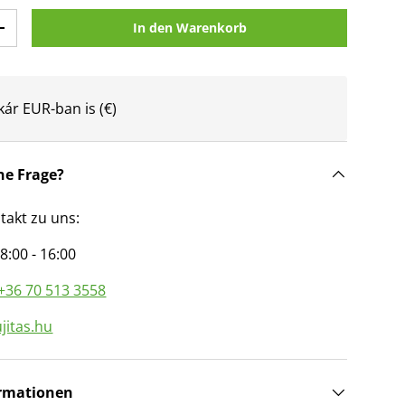
In den Warenkorb
n
Menge erhöhen
kár EUR-ban is (€)
ne Frage?
takt zu uns:
8:00 - 16:00
+36 70 513 3558
jitas.hu
rmationen