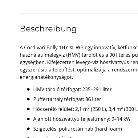
Bild 1 in Galerieansicht laden
Bild 2 in Galerieansicht laden
Beschreibung
A Cordivari Bolly 1HY XL WB egy innovatív, kétfunkci
használati melegvíz (HMV) tárolót és a 90 literes p
egységben. Kifejezetten levegő-víz hőszivattyús re
egyszerűsíti a telepítést, optimalizálja a rendszerm
energiahatékonyságot.
HMV tároló térfogat: 235–291 liter
Puffertartály térfogat: 86 liter
Hőcserélő felület: 2,1 m² (250 L), 3,4 m² (300 L
Ajánlott hőszivattyú teljesítmény: 9–14 kW
Szigetelés: poliuretán hab (hard foam)