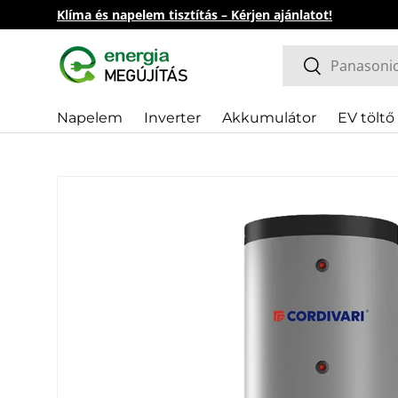
Klíma és napelem tisztítás – Kérjen ajánlatot!
Direkt zum Inhalt
Suchen
Suchen
Napelem
Inverter
Akkumulátor
EV töltő
Információk
Zu Produktinformationen springen