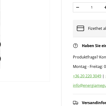
Anzahl
Menge verringer
Fizethet a
Haben Sie ei
Produktfrage? Kon
Montag - Freitag: 0
+36 20 220 3049
|
info@energiamegu
Versandinfo