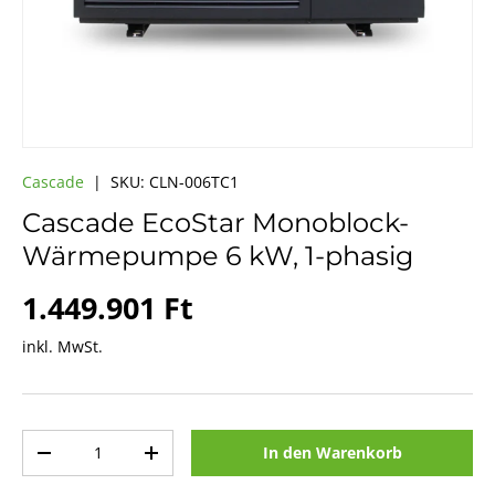
Cascade
|
SKU:
CLN-006TC1
Cascade EcoStar Monoblock-
Wärmepumpe 6 kW, 1-phasig
Normaler Preis
1.449.901 Ft
inkl. MwSt.
Anzahl
In den Warenkorb
Menge verringern
Menge erhöhen