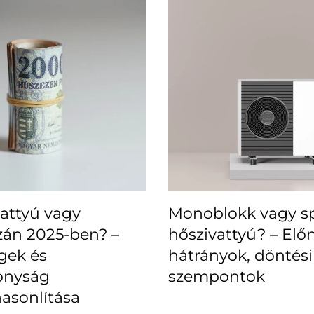
attyú vagy
Monoblokk vagy sp
zán 2025-ben? –
hőszivattyú? – Elő
gek és
hátrányok, döntési
onyság
szempontok
asonlítása