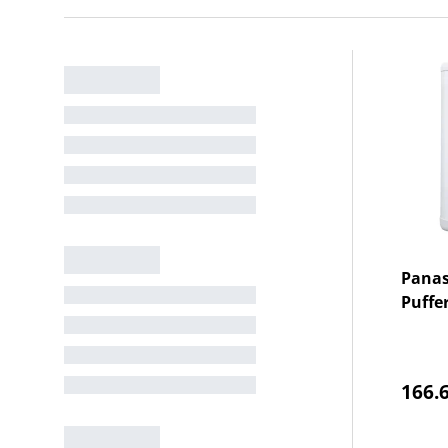
Panas
Puffer
Norm
166.6