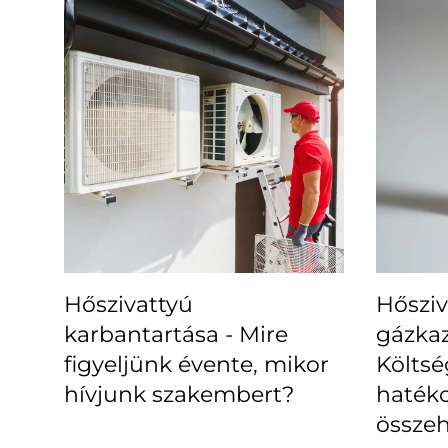
Hőszivattyú
Hősziv
karbantartása - Mire
gázka
figyeljünk évente, mikor
Költsé
hívjunk szakembert?
haték
összeh