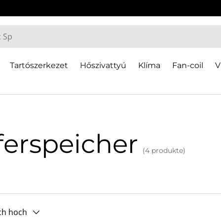
Tartószerkezet
Hőszivattyú
Klíma
Fan-coil
V
ferspeicher
(4 produkte)
ach hoch