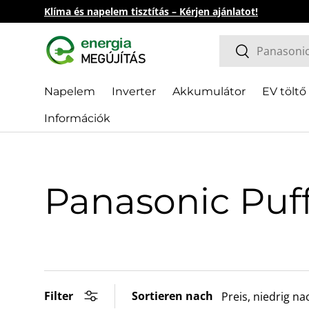
Klíma és napelem tisztítás – Kérjen ajánlatot!
Direkt zum Inhalt
Suchen
Suchen
Napelem
Inverter
Akkumulátor
EV töltő
Információk
Panasonic Puf
Filter
Sortieren nach
Preis, niedrig n