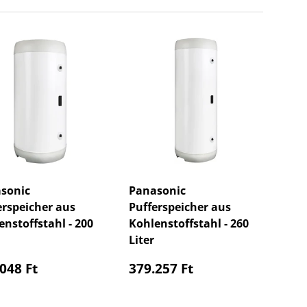
sonic
Panasonic
erspeicher aus
Pufferspeicher aus
enstoffstahl - 200
Kohlenstoffstahl - 260
Liter
maler Preis
Normaler Preis
048 Ft
379.257 Ft