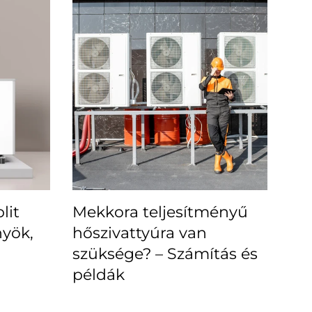
lit
Mekkora teljesítményű
nyök,
hőszivattyúra van
szüksége? – Számítás és
példák