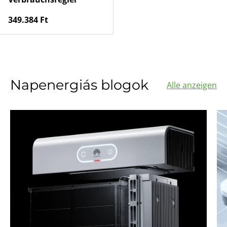
Normaler Preis
349.384 Ft
Napenergiás blogok
Alle anzeigen