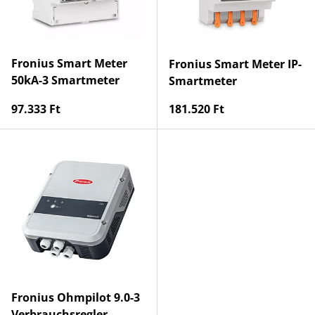
Fronius Smart Meter
Fronius Smart Meter IP-
50kA-3 Smartmeter
Smartmeter
Normaler Preis
Normaler Preis
97.333 Ft
181.520 Ft
Fronius Ohmpilot 9.0-3
Verbrauchsregler