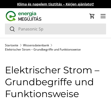
Klíma és napelem tisztítás – Kérjen ajánlatot!
Direkt zum Inhalt
Einkaufs
Suchen
Suchen
Startseite
Wissensdatenbank
Elektrischer Strom – Grundbegriffe und Funktionsweise
Elektrischer Strom –
Grundbegriffe und
Funktionsweise