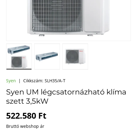
A(z) 1 kép betöltése galéria nézetben
A(z) 2 kép betöltése galéria nézetben
A(z) 3 kép betöltése galéri
Syen
|
Cikkszám:
SLH35/A-T
Syen UM légcsatornázható klíma
szett 3,5kW
Webes ár
522.580 Ft
Bruttó webshop ár