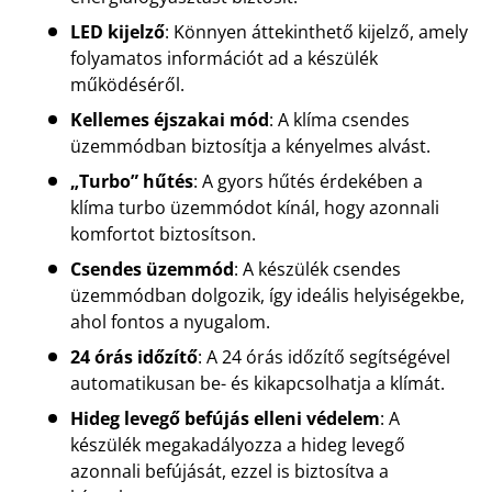
LED kijelző
: Könnyen áttekinthető kijelző, amely
folyamatos információt ad a készülék
működéséről.
Kellemes éjszakai mód
: A klíma csendes
üzemmódban biztosítja a kényelmes alvást.
„Turbo” hűtés
: A gyors hűtés érdekében a
klíma turbo üzemmódot kínál, hogy azonnali
komfortot biztosítson.
Csendes üzemmód
: A készülék csendes
üzemmódban dolgozik, így ideális helyiségekbe,
ahol fontos a nyugalom.
24 órás időzítő
: A 24 órás időzítő segítségével
automatikusan be- és kikapcsolhatja a klímát.
Hideg levegő befújás elleni védelem
: A
készülék megakadályozza a hideg levegő
azonnali befújását, ezzel is biztosítva a