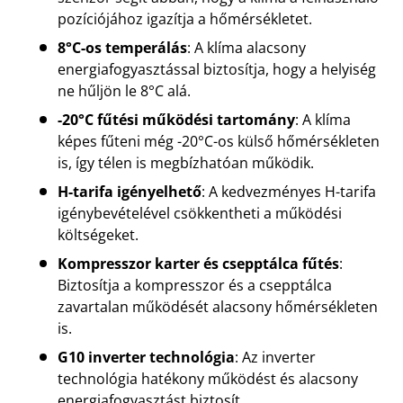
pozíciójához igazítja a hőmérsékletet.
8°C-os temperálás
: A klíma alacsony
energiafogyasztással biztosítja, hogy a helyiség
ne hűljön le 8°C alá.
-20°C fűtési működési tartomány
: A klíma
képes fűteni még -20°C-os külső hőmérsékleten
is, így télen is megbízhatóan működik.
H-tarifa igényelhető
: A kedvezményes H-tarifa
igénybevételével csökkentheti a működési
költségeket.
Kompresszor karter és csepptálca fűtés
:
Biztosítja a kompresszor és a csepptálca
zavartalan működését alacsony hőmérsékleten
is.
G10 inverter technológia
: Az inverter
technológia hatékony működést és alacsony
energiafogyasztást biztosít.