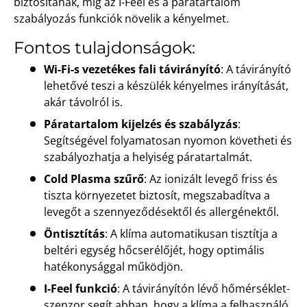
biztosítanak, míg az I-Feel és a páratartalom
szabályozás funkciók növelik a kényelmet.
Fontos tulajdonságok:
Wi-Fi-s vezetékes fali távirányító
: A távirányító
lehetővé teszi a készülék kényelmes irányítását,
akár távolról is.
Páratartalom kijelzés és szabályzás
:
Segítségével folyamatosan nyomon követheti és
szabályozhatja a helyiség páratartalmát.
Cold Plasma szűrő
: Az ionizált levegő friss és
tiszta környezetet biztosít, megszabadítva a
levegőt a szennyeződésektől és allergénektől.
Öntisztítás
: A klíma automatikusan tisztítja a
beltéri egység hőcserélőjét, hogy optimális
hatékonysággal működjön.
I-Feel funkció
: A távirányítón lévő hőmérséklet-
szenzor segít abban, hogy a klíma a felhasználó