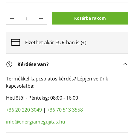
Mennyiség
Kosárba rakom
Mennyiség csökkentése
Mennyiség növelése
Fizethet akár EUR-ban is (€)
Kérdése van?
Termékkel kapcsolatos kérdés? Lépjen velünk
kapcsolatba:
Hétfőtől - Péntekig: 08:00 - 16:00
+36 20 220 3049
|
+36 70 513 3558
info@energiamegujitas.hu