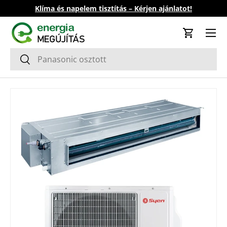
Klíma és napelem tisztítás – Kérjen ajánlatot!
Ugrás a tartalomhoz
Kosár
Keresés
Keresés
Tovább a termék információkhoz