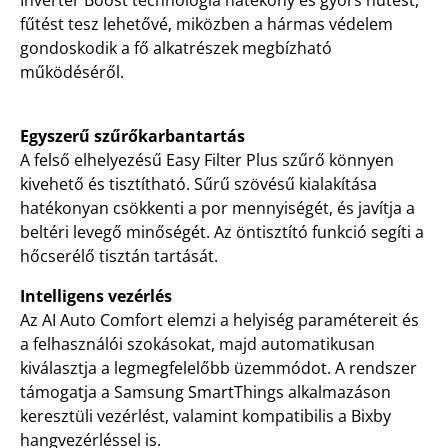
fűtést tesz lehetővé, miközben a hármas védelem
gondoskodik a fő alkatrészek megbízható
működéséről.
Egyszerű szűrőkarbantartás
A felső elhelyezésű Easy Filter Plus szűrő könnyen
kivehető és tisztítható. Sűrű szövésű kialakítása
hatékonyan csökkenti a por mennyiségét, és javítja a
beltéri levegő minőségét. Az öntisztító funkció segíti a
hőcserélő tisztán tartását.
Intelligens vezérlés
Az AI Auto Comfort elemzi a helyiség paramétereit és
a felhasználói szokásokat, majd automatikusan
kiválasztja a legmegfelelőbb üzemmódot. A rendszer
támogatja a Samsung SmartThings alkalmazáson
keresztüli vezérlést, valamint kompatibilis a Bixby
hangvezérléssel is.