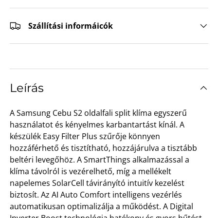
Szállítási informáicók
Leírás
A Samsung Cebu S2 oldalfali split klíma egyszerű
használatot és kényelmes karbantartást kínál. A
készülék Easy Filter Plus szűrője könnyen
hozzáférhető és tisztítható, hozzájárulva a tisztább
beltéri levegőhöz. A SmartThings alkalmazással a
klíma távolról is vezérelhető, míg a mellékelt
napelemes SolarCell távirányító intuitív kezelést
biztosít. Az AI Auto Comfort intelligens vezérlés
automatikusan optimalizálja a működést. A Digital
Inverter Boost technológia hatékony és gyors hűtést,