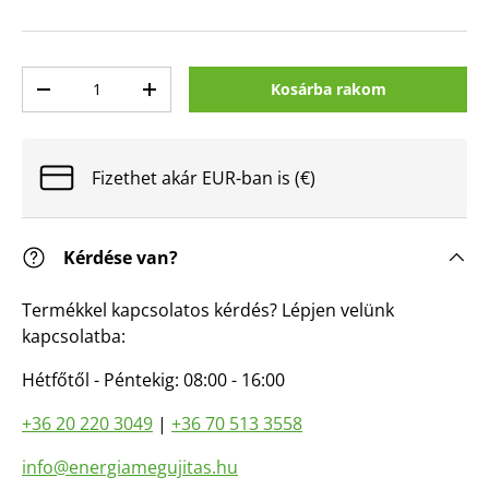
Mennyiség
Kosárba rakom
Mennyiség csökkentése
Mennyiség növelése
Fizethet akár EUR-ban is (€)
Kérdése van?
Termékkel kapcsolatos kérdés? Lépjen velünk
kapcsolatba:
Hétfőtől - Péntekig: 08:00 - 16:00
+36 20 220 3049
|
+36 70 513 3558
info@energiamegujitas.hu