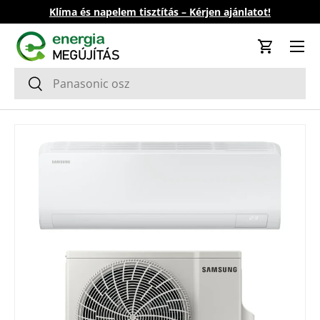
Klíma és napelem tisztítás – Kérjen ajánlatot!
Ugrás a tartalomhoz
Kosár
Keresés
Keresés
Tovább a termék információkhoz