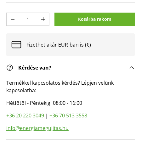
Mennyiség
Kosárba rakom
Mennyiség csökkentése
Mennyiség növelése
Fizethet akár EUR-ban is (€)
Kérdése van?
Termékkel kapcsolatos kérdés? Lépjen velünk
kapcsolatba:
Hétfőtől - Péntekig: 08:00 - 16:00
+36 20 220 3049
|
+36 70 513 3558
info@energiamegujitas.hu