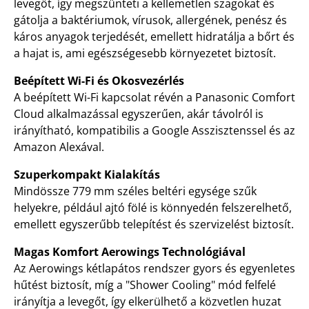
levegőt, így megszünteti a kellemetlen szagokat és
gátolja a baktériumok, vírusok, allergének, penész és
káros anyagok terjedését, emellett hidratálja a bőrt és
a hajat is, ami egészségesebb környezetet biztosít.
Beépített Wi-Fi és Okosvezérlés
A beépített Wi-Fi kapcsolat révén a Panasonic Comfort
Cloud alkalmazással egyszerűen, akár távolról is
irányítható, kompatibilis a Google Asszisztenssel és az
Amazon Alexával.
Szuperkompakt Kialakítás
Mindössze 779 mm széles beltéri egysége szűk
helyekre, például ajtó fölé is könnyedén felszerelhető,
emellett egyszerűbb telepítést és szervizelést biztosít.
Magas Komfort Aerowings Technológiával
Az Aerowings kétlapátos rendszer gyors és egyenletes
hűtést biztosít, míg a "Shower Cooling" mód felfelé
irányítja a levegőt, így elkerülhető a közvetlen huzat