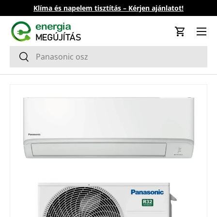
Klíma és napelem tisztítás – Kérjen ajánlatot!
Ugrás a tartalomhoz
Kosár
Keresés
Keresés
Tovább a termék információkhoz