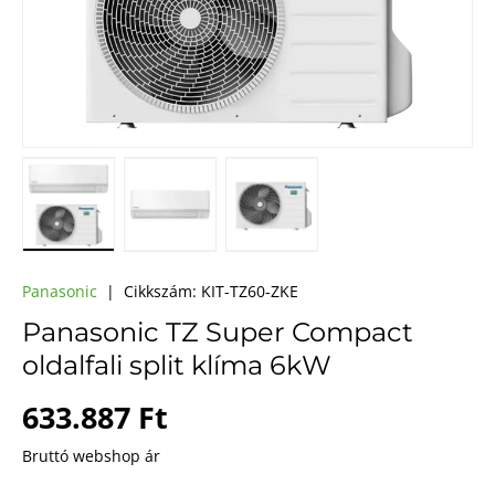
A(z) 1 kép betöltése galéria nézetben
A(z) 2 kép betöltése galéria nézetben
A(z) 3 kép betöltése galéri
Panasonic
|
Cikkszám:
KIT-TZ60-ZKE
Panasonic TZ Super Compact
oldalfali split klíma 6kW
Webes ár
633.887 Ft
Bruttó webshop ár