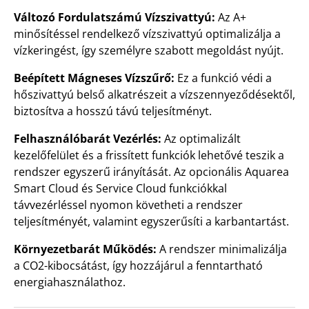
Változó Fordulatszámú Vízszivattyú:
Az A+
minősítéssel rendelkező vízszivattyú optimalizálja a
vízkeringést, így személyre szabott megoldást nyújt.
Beépített Mágneses Vízszűrő:
Ez a funkció védi a
hőszivattyú belső alkatrészeit a vízszennyeződésektől,
biztosítva a hosszú távú teljesítményt.
Felhasználóbarát Vezérlés:
Az optimalizált
kezelőfelület és a frissített funkciók lehetővé teszik a
rendszer egyszerű irányítását. Az opcionális Aquarea
Smart Cloud és Service Cloud funkciókkal
távvezérléssel nyomon követheti a rendszer
teljesítményét, valamint egyszerűsíti a karbantartást.
Környezetbarát Működés:
A rendszer minimalizálja
a CO2-kibocsátást, így hozzájárul a fenntartható
energiahasználathoz.