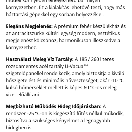
modell könnyedén elhelyezhető bármilyen
környezetben. Ez a kialakítás lehetővé teszi, hogy más
háztartási gépekkel egy sorban helyezzék el.
Elegáns Megjelenés:
A prémium fehér készülékház és
az antracitszürke kültéri egység modern, esztétikus
megjelenést kölcsönöz, harmonikusan illeszkedve a
környezethez.
Használati Meleg Víz Tartály:
A 185 / 260 literes
rozsdamentes acél tartály U-Vacua™
szigetelőpanellel rendelkezik, amely biztosítja a kiváló
hőszigetelést és minimális hőveszteséget, akár -10 °C
külső hőmérséklet mellett is képes 60 °C-os meleg
vizet előállítani.
Megbízható Működés Hideg Időjárásban:
A
rendszer -25 °C-on is kiegészítő fűtés nélkül működik,
biztosítva a szükséges kényelmet a legnagyobb
hidegben is.