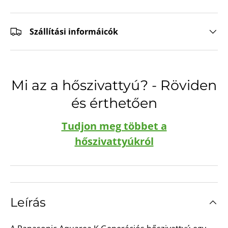
Szállítási informáicók
Mi az a hőszivattyú? - Röviden
és érthetően
Tudjon meg többet a
hőszivattyúkról
Leírás