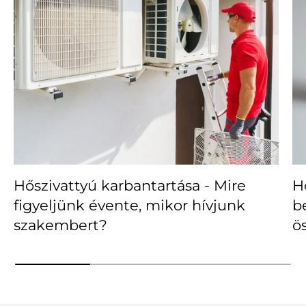
Hőszivattyú karbantartása - Mire
H
figyeljünk évente, mikor hívjunk
b
szakembert?
ö