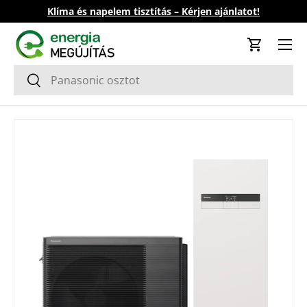
Klíma és napelem tisztítás – Kérjen ajánlatot!
Ugrás a tartalomhoz
Kosár
Keresés
Keresés
Tovább a termék információkhoz