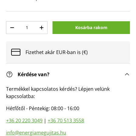
Mennyiség
Kosárba rakom
Mennyiség csökkentése
Mennyiség növelése
Fizethet akár EUR-ban is (€)
Kérdése van?
Termékkel kapcsolatos kérdés? Lépjen velünk
kapcsolatba:
Hétfőtől - Péntekig: 08:00 - 16:00
+36 20 220 3049
|
+36 70 513 3558
info@energiamegujitas.hu