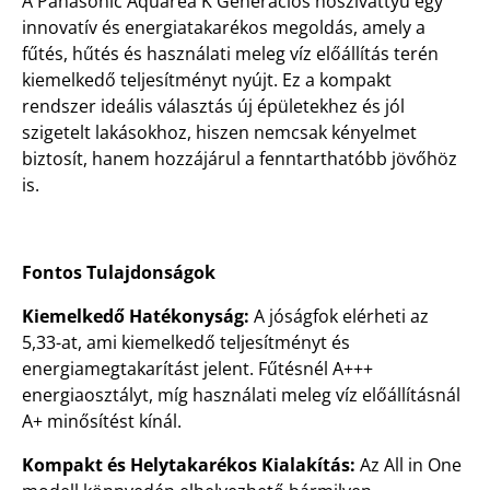
A Panasonic Aquarea K Generációs hőszivattyú egy
innovatív és energiatakarékos megoldás, amely a
fűtés, hűtés és használati meleg víz előállítás terén
kiemelkedő teljesítményt nyújt. Ez a kompakt
rendszer ideális választás új épületekhez és jól
szigetelt lakásokhoz, hiszen nemcsak kényelmet
biztosít, hanem hozzájárul a fenntarthatóbb jövőhöz
is.
Fontos Tulajdonságok
Kiemelkedő Hatékonyság:
A jóságfok elérheti az
5,33-at, ami kiemelkedő teljesítményt és
energiamegtakarítást jelent. Fűtésnél A+++
energiaosztályt, míg használati meleg víz előállításnál
A+ minősítést kínál.
Kompakt és Helytakarékos Kialakítás:
Az All in One