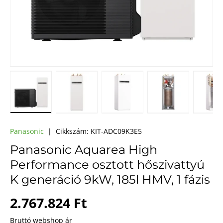
A(z) 1 kép betöltése galéria nézetben
A(z) 2 kép betöltése galéria nézetben
A(z) 3 kép betöltése galéri
A(z) 4 kép bet
A(
Panasonic
|
Cikkszám:
KIT-ADC09K3E5
Panasonic Aquarea High
Performance osztott hőszivattyú
K generáció 9kW, 185l HMV, 1 fázis
Webes ár
2.767.824 Ft
Bruttó webshop ár