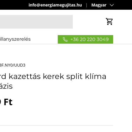
Nyelv
info@energiamegujitas.hu
Magyar
Kosár
illanyszerelés
+36 20 220 3049
8F.NY0/UUD3
d kazettás kerek split klíma
ázis
r
 Ft