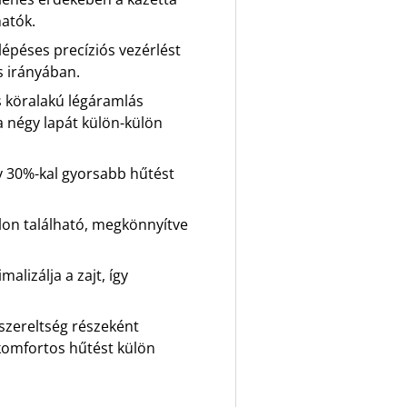
hatók.
 lépéses precíziós vezérlést
s irányában.
es köralakú légáramlás
 a négy lapát külön-külön
y 30%-kal gyorsabb hűtést
lon található, megkönnyítve
alizálja a zajt, így
lszereltség részeként
 komfortos hűtést külön