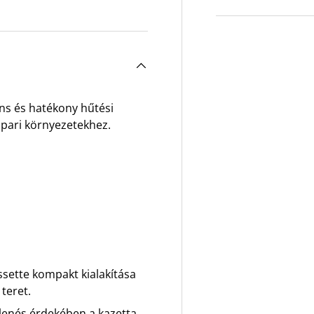
tben
galéria nézetben
áns és hatékony hűtési
ipari környezetekhez.
ssette kompakt kialakítása
teret.
elenés érdekében a kazetta