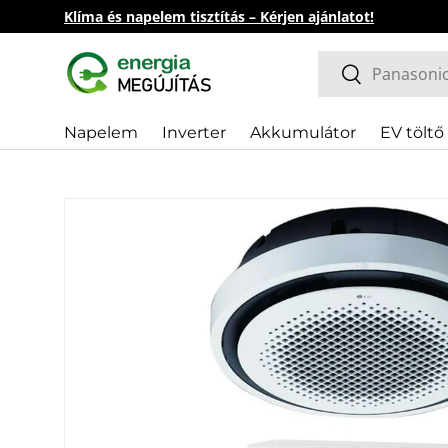
Klíma és napelem tisztítás – Kérjen ajánlatot!
Ugrás a tartalomhoz
Keresés
Keresés
Napelem
Inverter
Akkumulátor
EV töltő
Információk
Tovább a termék információkhoz