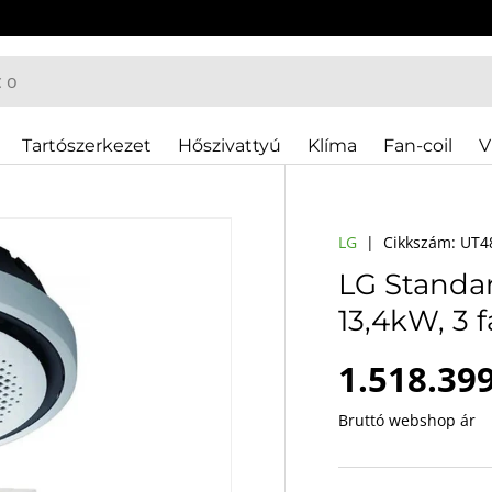
Tartószerkezet
Hőszivattyú
Klíma
Fan-coil
V
LG
|
Cikkszám:
UT4
LG Standar
13,4kW, 3 f
Webes á
1.518.399
Bruttó webshop ár