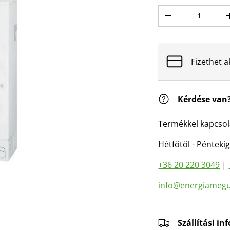
Mennyiség
Mennyiség csökk
Fizethet a
Kérdése van
Termékkel kapcsol
Hétfőtől - Péntekig
+36 20 220 3049
|
info@energiamegu
Szállítási i