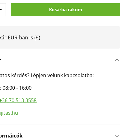
Kosárba rakom
entése
Mennyiség növelése
kár EUR-ban is (€)
?
atos kérdés? Lépjen velünk kapcsolatba:
: 08:00 - 16:00
+36 70 513 3558
jitas.hu
nformáicók