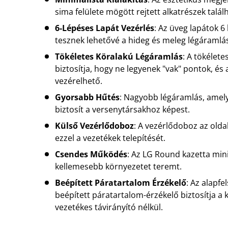
sima felülete mögött rejtett alkatrészek talál
6-Lépéses Lapát Vezérlés
: Az üveg lapátok 6
tesznek lehetővé a hideg és meleg légáramlá
Tökéletes Köralakú Légáramlás
: A tökélet
biztosítja, hogy ne legyenek "vak" pontok, és
vezérelhető.
Gyorsabb Hűtés
: Nagyobb légáramlás, amel
biztosít a versenytársakhoz képest.
Külső Vezérlődoboz
: A vezérlődoboz az olda
ezzel a vezetékek telepítését.
Csendes Működés
: Az LG Round kazetta minim
kellemesebb környezetet teremt.
Beépített Páratartalom Érzékelő
: Az alapfe
beépített páratartalom-érzékelő biztosítja a
vezetékes távirányító nélkül.