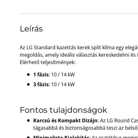
A(z) 1 kép betöltése galéria nézetben
A(z) 2 kép betöltése galéria néze
A(z) 3 kép betöltése 
Leírás
Az LG Standard kazettás kerek split klíma egy eleg
megoldás, amely ideális választás kereskedelmi és 
Elérhető teljesítmények:
1 fázis
: 10 / 14 kW
3 fázis
: 10 / 14 kW
Fontos tulajdonságok
Karcsú és Kompakt Dizájn
: Az LG Round Ca
tágasabbá és biztonságosabbá teszi az belső 
Minimalista Kialakítás
: Az esztétikus megj