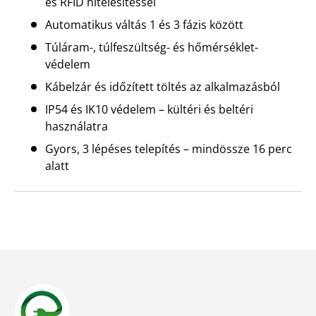
és RFID hitelesítéssel
Automatikus váltás 1 és 3 fázis között
Túláram-, túlfeszültség- és hőmérséklet-
védelem
Kábelzár és időzített töltés az alkalmazásból
IP54 és IK10 védelem – kültéri és beltéri
használatra
Gyors, 3 lépéses telepítés – mindössze 16 perc
alatt