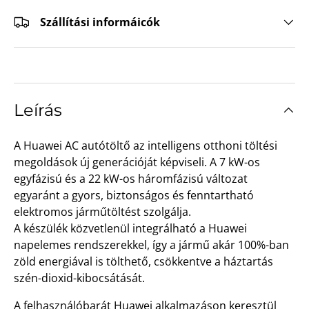
Szállítási informáicók
Leírás
A Huawei AC autótöltő az intelligens otthoni töltési
megoldások új generációját képviseli. A 7 kW-os
egyfázisú és a 22 kW-os háromfázisú változat
egyaránt a gyors, biztonságos és fenntartható
elektromos járműtöltést szolgálja.
A készülék közvetlenül integrálható a Huawei
napelemes rendszerekkel, így a jármű akár 100%-ban
zöld energiával is tölthető, csökkentve a háztartás
szén-dioxid-kibocsátását.
A felhasználóbarát Huawei alkalmazáson keresztül