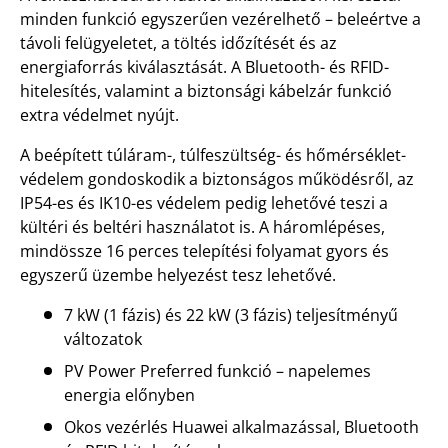
minden funkció egyszerűen vezérelhető – beleértve a
távoli felügyeletet, a töltés időzítését és az
energiaforrás kiválasztását. A Bluetooth- és RFID-
hitelesítés, valamint a biztonsági kábelzár funkció
extra védelmet nyújt.
A beépített túláram-, túlfeszültség- és hőmérséklet-
védelem gondoskodik a biztonságos működésről, az
IP54-es és IK10-es védelem pedig lehetővé teszi a
kültéri és beltéri használatot is. A háromlépéses,
mindössze 16 perces telepítési folyamat gyors és
egyszerű üzembe helyezést tesz lehetővé.
7 kW (1 fázis) és 22 kW (3 fázis) teljesítményű
változatok
PV Power Preferred funkció – napelemes
energia előnyben
Okos vezérlés Huawei alkalmazással, Bluetooth