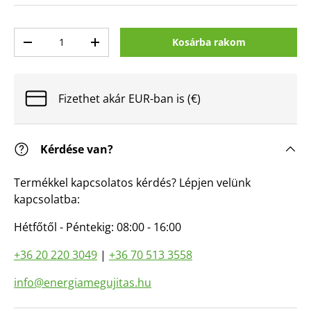
Mennyiség
Kosárba rakom
Mennyiség csökkentése
Mennyiség növelése
Fizethet akár EUR-ban is (€)
Kérdése van?
Termékkel kapcsolatos kérdés? Lépjen velünk
kapcsolatba:
Hétfőtől - Péntekig: 08:00 - 16:00
+36 20 220 3049
|
+36 70 513 3558
info@energiamegujitas.hu