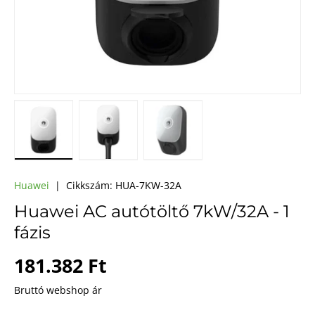
A(z) 1 kép betöltése galéria nézetben
A(z) 2 kép betöltése galéria nézetben
A(z) 3 kép betöltése galéri
Huawei
|
Cikkszám:
HUA-7KW-32A
Huawei AC autótöltő 7kW/32A - 1
fázis
Webes ár
181.382 Ft
Bruttó webshop ár