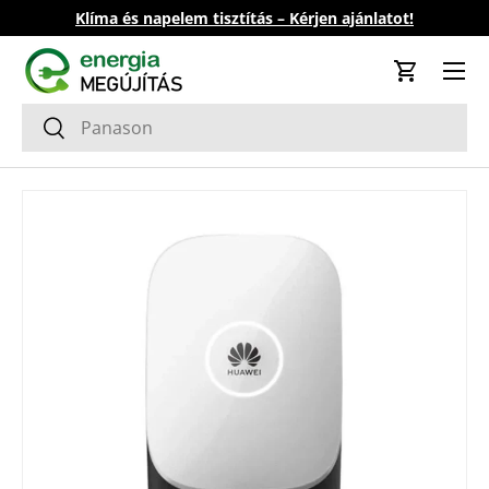
Klíma és napelem tisztítás – Kérjen ajánlatot!
Ugrás a tartalomhoz
Kosár
Keresés
Keresés
Tovább a termék információkhoz