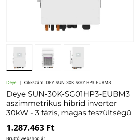
A(z) 1 kép betöltése galéria nézetben
A(z) 2 kép betöltése galéria nézetben
A(z) 3 kép betöltése galéri
Deye
|
Cikkszám:
DEY-SUN-30K-SG01HP3-EUBM3
Deye SUN-30K-SG01HP3-EUBM3
aszimmetrikus hibrid inverter
30kW - 3 fázis, magas feszültségű
Webes ár
1.287.463 Ft
Bruttó webshop ár