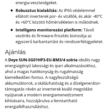
energia-veszteségeket.
Robusztus kialakítás:
Az IP65 védelemmel
ellátott inverterek por- és vízállók, és akár -40°C
és +60°C közötti hőmérsékleten is működnek.
Intelligens monitorozási platform:
Távoli
vezérlés és firmware-frissítés biztosítja az
egyszerű karbantartást és rendszerfelügyeletet.
Ajánlás
A
Deye SUN-SG01HP3-EU-BM3/4 széria
ideális nagy
energiaigényű lakossági és ipari alkalmazásokhoz,
ahol a magas hatékonyság és rugalmasság
kiemelkedően fontos. A nagyfeszültségű
akkumulátorok, a skálázhatóság és a dízelgenerátor-
támogatás révén az inverterek kiváló megoldást
nyújtanak a modern energiamenedzsment
kihívásaira, hozzájárulva a fenntartható
energiafelhasználáshoz.