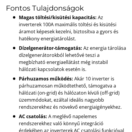
Fontos Tulajdonságok
Magas töltési/kisütési kapacitás:
Az
inverterek 100A maximális töltési és kisütési
áramot képesek kezelni, biztosítva a gyors és
hatékony energiatárolást.
Dízelgenerátor-támogatás:
Az energia tárolása
dízelgenerátorokból lehetővé teszi a
megbízható energiaellátást még instabil
hálózati kapcsolatok esetén is.
Párhuzamos működés:
Akár 10 inverter is
párhuzamosan működtethető, támogatva a
hálózati (on-grid) és hálózaton kívüli (off-grid)
üzemmódokat, ezáltal ideális nagyobb
rendszerekhez és növekvő energiaigényekhez.
AC csatolás:
A meglévő napelemes
rendszerekhez való könnyű integráció
érdekében az inverterek AC csatolási funkcióval