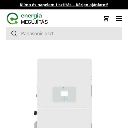
Klíma és napelem tisztítás – Kérjen ajánlatot!
Ugrás a tartalomhoz
Kosár
Keresés
Keresés
Tovább a termék információkhoz