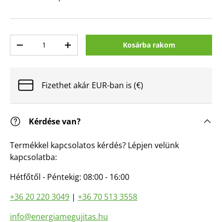
Mennyiség
Kosárba rakom
Mennyiség csökkentése
Mennyiség növelése
Fizethet akár EUR-ban is (€)
Kérdése van?
Termékkel kapcsolatos kérdés? Lépjen velünk
kapcsolatba:
Hétfőtől - Péntekig: 08:00 - 16:00
+36 20 220 3049
|
+36 70 513 3558
info@energiamegujitas.hu