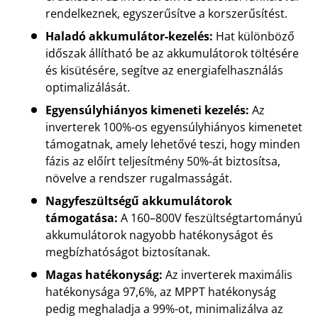
rendelkeznek, egyszerűsítve a korszerűsítést.
Haladó akkumulátor-kezelés:
Hat különböző
időszak állítható be az akkumulátorok töltésére
és kisütésére, segítve az energiafelhasználás
optimalizálását.
Egyensúlyhiányos kimeneti kezelés:
Az
inverterek 100%-os egyensúlyhiányos kimenetet
támogatnak, amely lehetővé teszi, hogy minden
fázis az előírt teljesítmény 50%-át biztosítsa,
növelve a rendszer rugalmasságát.
Nagyfeszültségű akkumulátorok
támogatása:
A 160–800V feszültségtartományú
akkumulátorok nagyobb hatékonyságot és
megbízhatóságot biztosítanak.
Magas hatékonyság:
Az inverterek maximális
hatékonysága 97,6%, az MPPT hatékonyság
pedig meghaladja a 99%-ot, minimalizálva az