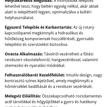
Helytakarékos Megoldás:
A monoblokk felépítés
lehetővé teszi, hogy beltéri egység nélkül, akár ablak
alatt is telepíthető legyen, optimalizálva a kültéri
helyhasználatot.
Egyszerű Telepítés és Karbantartás:
Az új rotary
kapcsolópanel megkönnyíti a hidraulikus és
hűtőközeg komponensek hozzáférését, gyorsabb
telepítést és szervizelést biztosítva.
Onecta Alkalmazás:
Távolról vezérelheti a fűtési
rendszert okostelefonról, hangvezérléssel, valamint
ütemezési és nyaralási módokkal.
Felhasználóbarát Kezelőfelület:
Intuitív design, nagy
kontrasztú színes kijelzővel, amely megkönnyíti a
hőmérséklet beállítását és a rendszer vezérlését.
Melegvíz Előállítás:
Összekapcsolható rozsdamentes
acél tárolókkal és hőgyűjtőkkel a gyors és hatékony