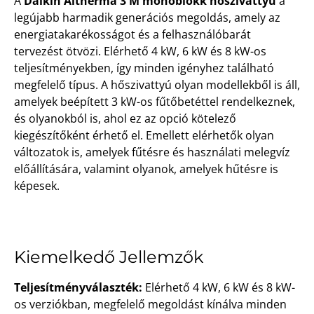
A
Daikin Altherma 3 M monoblokk hőszivattyú
a
legújabb harmadik generációs megoldás, amely az
energiatakarékosságot és a felhasználóbarát
tervezést ötvözi. Elérhető 4 kW, 6 kW és 8 kW-os
teljesítményekben, így minden igényhez található
megfelelő típus. A hőszivattyú olyan modellekből is áll,
amelyek beépített 3 kW-os fűtőbetéttel rendelkeznek,
és olyanokból is, ahol ez az opció kötelező
kiegészítőként érhető el. Emellett elérhetők olyan
változatok is, amelyek fűtésre és használati melegvíz
előállítására, valamint olyanok, amelyek hűtésre is
képesek.
Kiemelkedő Jellemzők
Teljesítményválaszték:
Elérhető 4 kW, 6 kW és 8 kW-
os verziókban, megfelelő megoldást kínálva minden