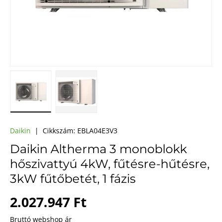
A(z) 1 kép betöltése galéria nézetben
A(z) 2 kép betöltése galéria nézetben
Daikin
|
Cikkszám:
EBLA04E3V3
Daikin Altherma 3 monoblokk
hőszivattyú 4kW, fűtésre-hűtésre,
3kW fűtőbetét, 1 fázis
Webes ár
2.027.947 Ft
Bruttó webshop ár