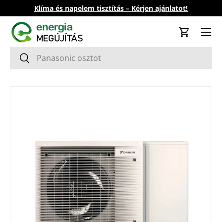
Klíma és napelem tisztítás – Kérjen ajánlatot!
Ugrás a tartalomhoz
Kosár
Keresés
Keresés
Tovább a termék információkhoz