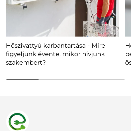
Hőszivattyú karbantartása - Mire
H
figyeljünk évente, mikor hívjunk
b
szakembert?
ö