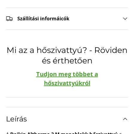
Szállítási informáicók
Mi az a hőszivattyú? - Röviden
és érthetően
Tudjon meg többet a
hőszivattyúkról
Leírás