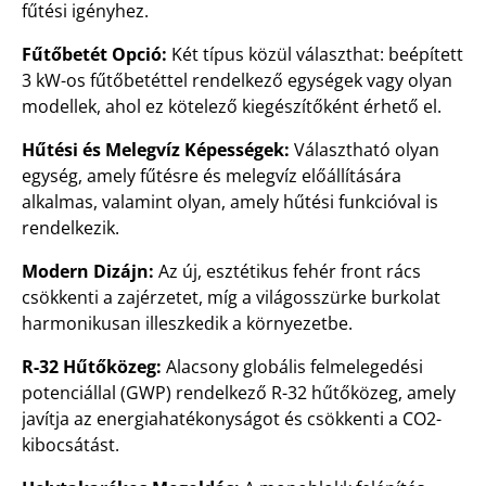
fűtési igényhez.
Fűtőbetét Opció:
Két típus közül választhat: beépített
3 kW-os fűtőbetéttel rendelkező egységek vagy olyan
modellek, ahol ez kötelező kiegészítőként érhető el.
Hűtési és Melegvíz Képességek:
Választható olyan
egység, amely fűtésre és melegvíz előállítására
alkalmas, valamint olyan, amely hűtési funkcióval is
rendelkezik.
Modern Dizájn:
Az új, esztétikus fehér front rács
csökkenti a zajérzetet, míg a világosszürke burkolat
harmonikusan illeszkedik a környezetbe.
R-32 Hűtőközeg:
Alacsony globális felmelegedési
potenciállal (GWP) rendelkező R-32 hűtőközeg, amely
javítja az energiahatékonyságot és csökkenti a CO2-
kibocsátást.