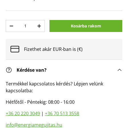
Mennyiség
Kosárba rakom
Mennyiség csökkentése
Mennyiség növelése
Fizethet akár EUR-ban is (€)
Kérdése van?
Termékkel kapcsolatos kérdés? Lépjen velünk
kapcsolatba:
Hétfőtől - Péntekig: 08:00 - 16:00
+36 20 220 3049
|
+36 70 513 3558
info@energiamegujitas.hu