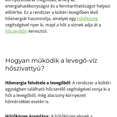
energiahatékonyságot és a fenntarthatóságot helyezi
előtérbe. Ez a rendszer a kültéri levegőben lévő
hőenergiát hasznosítja, amelyet egy
hűtőközeg
segítségével nyer ki, majd a hőt a víznek adja át a
hőcserélőn
keresztül.
Hogyan működik a levegő-víz
hőszivattyú?
Hőenergia felvétele a levegőből:
A rendszer a kültéri
egységben található hőcserélő segítségével vonja ki a
hőt a levegőből, még alacsony környezeti
hőmérséklet esetén is.
Hűtőközeg áramlása:
A hűtőközeg elnyeli a