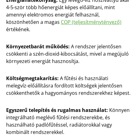
Energiahatékonyság:
Egy levegő-víz hőszivattyú akár
4-5-ször több hőenergiát képes előállítani, mint
amennyi elektromos energiát felhasznál,
köszönhetően a magas
COP (teljesítménytényező)
értékének.
Környezetbarát működés:
A rendszer jelentősen
csökkenti a szén-dioxid-kibocsátást, mivel a megújuló
környezeti energiát hasznosítja.
Költségmegtakarítás:
A fűtési és használati
melegvíz-előállításra fordított költségek jelentősen
csökkenthetők a hagyományos rendszerekhez képest.
Egyszerű telepítés és rugalmas használat:
Könnyen
integrálható meglévő fűtési rendszerekbe, és
használható padlófűtéssel, radiátorokkal vagy
kombinált rendszerekkel.