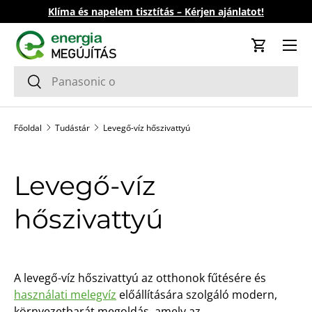
Klíma és napelem tisztítás – Kérjen ajánlatot!
Ugrás a tartalomhoz
Kosár
Keresés
Keresés
Főoldal
Tudástár
Levegő-víz hőszivattyú
Levegő-víz
hőszivattyú
A levegő-víz hőszivattyú az otthonok fűtésére és
használati melegvíz
előállítására szolgáló modern,
környezetbarát megoldás, amely az