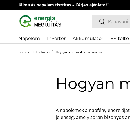
Klíma és napelem tisztítás – Kérjen ajánlatot!
Ugrás a tartalomhoz
Keresés
Keresés
Napelem
Inverter
Akkumulátor
EV töltő
Információk
Főoldal
Tudástár
Hogyan működik a napelem?
Hogyan m
A napelemek a napfény energiáját 
jelenség, amely során bizonyos a