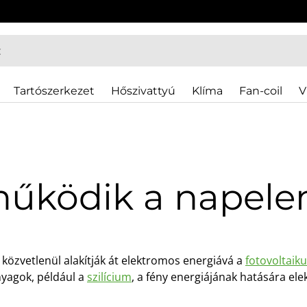
Tartószerkezet
Hőszivattyú
Klíma
Fan-coil
V
űködik a napel
közvetlenül alakítják át elektromos energiává a
fotovoltaik
nyagok, például a
szilícium
, a fény energiájának hatására e