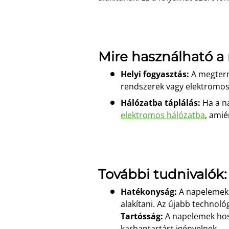
Mire használható a
Helyi fogyasztás:
A megter
rendszerek vagy elektromos
Hálózatba táplálás:
Ha a na
elektromos hálózatba
, amié
További tudnivalók:
Hatékonyság:
A napelemek 
alakítani. Az újabb technoló
Tartósság:
A napelemek hos
karbantartást igényelnek.