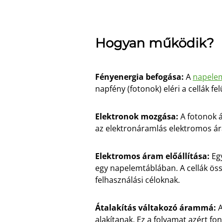
Hogyan működik?
Fényenergia befogása:
A
napele
napfény (fotonok) eléri a cellák fe
Elektronok mozgása:
A fotonok 
az elektronáramlás elektromos ár
Elektromos áram előállítása:
Eg
egy napelemtáblában. A cellák öss
felhasználási céloknak.
Átalakítás váltakozó árammá:
alakítanak. Ez a folyamat azért f