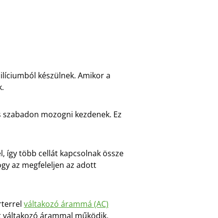
ilíciumból készülnek. Amikor a
k.
 és szabadon mozogni kezdenek. Ez
, így több cellát kapcsolnak össze
gy az megfeleljen az adott
rterrel
váltakozó árammá (AC)
zat váltakozó árammal működik.