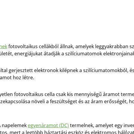
mek
fotovoltaikus cellákból állnak, amelyek leggyakrabban sz
lületét, energiájukat átadják a szilíciumatomok elektronjaina
által gerjesztett elektronok kilépnek a szilíciumatomokból,
amot hoz létre.
yetlen fotovoltaikus cella csak kis mennyiségű áramot termel
zekapcsolása növeli a feszültséget és az áram erősségét, ho
A napelemek
egyenáramot (DC)
termelnek, amelyet egy inve
ontos, mert a legtöbb háztartási eszköz és elektromos háló