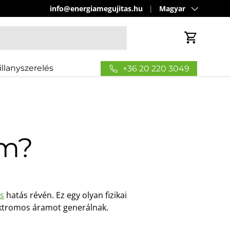
Nyelv
info@energiamegujitas.hu
Magyar
Kosár
illanyszerelés
+36 20 220 3049
em?
us
hatás révén. Ez egy olyan fizikai
lektromos áramot generálnak.