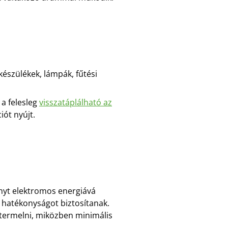
készülékek, lámpák, fűtési
 a felesleg
visszatáplálható az
iót nyújt.
nyt elektromos energiává
hatékonyságot biztosítanak.
 termelni, miközben minimális