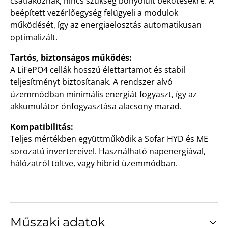
csatlakoznak, nincs szükség bonyolult bekötésekre. A
beépített vezérlőegység felügyeli a modulok
működését, így az energiaelosztás automatikusan
optimalizált.
Tartós, biztonságos működés:
A LiFePO4 cellák hosszú élettartamot és stabil
teljesítményt biztosítanak. A rendszer alvó
üzemmódban minimális energiát fogyaszt, így az
akkumulátor önfogyasztása alacsony marad.
Kompatibilitás:
Teljes mértékben együttműködik a Sofar HYD és ME
sorozatú invertereivel. Használható napenergiával,
hálózatról töltve, vagy hibrid üzemmódban.
Műszaki adatok