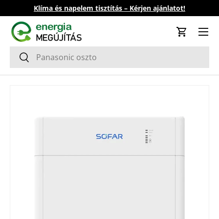
Klíma és napelem tisztítás – Kérjen ajánlatot!
Ugrás a tartalomhoz
Kosár
Keresés
Keresés
Tovább a termék információkhoz