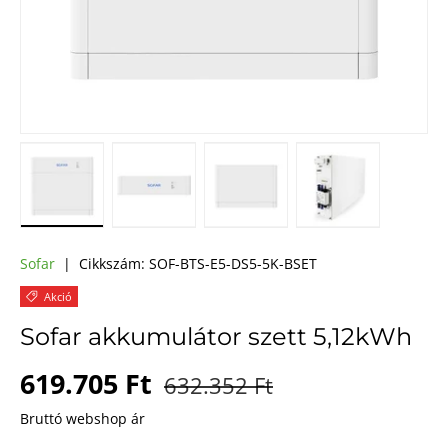
A(z) 1 kép betöltése galéria nézetben
A(z) 2 kép betöltése galéria nézetben
A(z) 3 kép betöltése galéri
A(z) 4 kép bet
Sofar
|
Cikkszám:
SOF-BTS-E5-DS5-5K-BSET
Akció
Sofar akkumulátor szett 5,12kWh
Akciós ár
Webes ár
619.705 Ft
632.352 Ft
Bruttó webshop ár