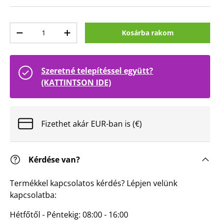
Mennyiség
Kosárba rakom
Mennyiség csökkentése
Mennyiség növelése
Szeretné telepítéssel együtt?
(KATTINTSON IDE)
Fizethet akár EUR-ban is (€)
Kérdése van?
Termékkel kapcsolatos kérdés? Lépjen velünk
kapcsolatba:
Hétfőtől - Péntekig: 08:00 - 16:00